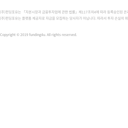
(주)펀딩포유는 「자본시장과 금융투자업에 관한 법률」제117조의4에 따라 등록승인된 
(주)펀딩포유는 플랫폼 제공자로 자금을 모집하는 당사자가 아닙니다. 따라서 투자 손실의 
Copyright © 2019 funding4u. All rights reserved.