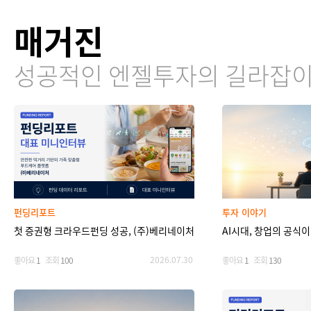
매거진
성공적인 엔젤투자의 길라잡
펀딩리포트
투자 이야기
첫 증권형 크라우드펀딩 성공, (주)베리네이처
AI시대, 창업의 공식
2026.07.30
좋아요
1
조회
100
좋아요
1
조회
130