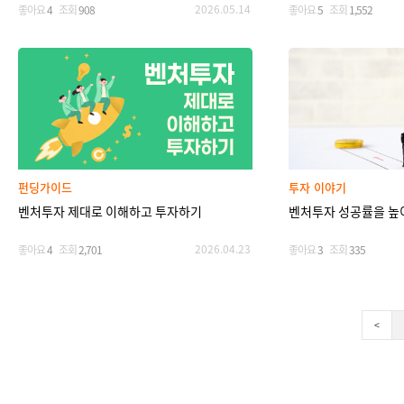
2026.05.14
좋아요
4
조회
908
좋아요
5
조회
1,552
펀딩가이드
투자 이야기
벤처투자 제대로 이해하고 투자하기
벤처투자 성공률을 높
2026.04.23
좋아요
4
조회
2,701
좋아요
3
조회
335
<