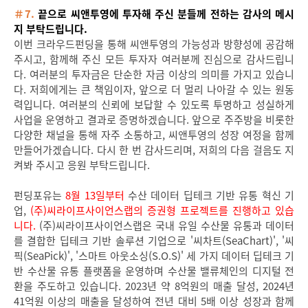
＃7.
끝으로 씨앤투영에 투자해 주신 분들께 전하는 감사의 메시
지 부탁드립니다.
이번 크라우드펀딩을 통해 씨앤투영의 가능성과 방향성에 공감해
주시고, 함께해 주신 모든 투자자 여러분께 진심으로 감사드립니
다. 여러분의 투자금은 단순한 자금 이상의 의미를 가지고 있습니
다. 저희에게는 큰 책임이자, 앞으로 더 멀리 나아갈 수 있는 원동
력입니다. 여러분의 신뢰에 보답할 수 있도록 투명하고 성실하게
사업을 운영하고 결과로 증명하겠습니다. 앞으로 주주방을 비롯한
다양한 채널을 통해 자주 소통하고, 씨앤투영의 성장 여정을 함께
만들어가겠습니다. 다시 한 번 감사드리며, 저희의 다음 걸음도 지
켜봐 주시고 응원 부탁드립니다.
펀딩포유는
8월 13일부터
수산 데이터 딥테크 기반 유통 혁신 기
업,
(주)씨라이프사이언스랩의 증권형 프로젝트를 진행하고 있습
니다.
(주)씨라이프사이언스랩은 국내 유일 수산물 유통과 데이터
를 결합한 딥테크 기반 솔루션 기업으로 '씨차트(SeaChart)', '씨
픽(SeaPick)', '스마트 아웃소싱(S.O.S)' 세 가지 데이터 딥테크 기
반 수산물 유통 플랫폼을 운영하며 수산물 밸류체인의 디지털 전
환을 주도하고 있습니다. 2023년 약 8억원의 매출 달성, 2024년
41억원 이상의 매출을 달성하여 전년 대비 5배 이상 성장과 함께