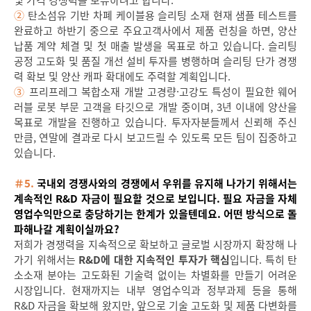
및 가격 경쟁력을 보유하려고 합니다.
②
탄소섬유 기반 차폐 케이블용 슬리팅 소재 현재 샘플 테스트를
완료하고 하반기 중으로 주요고객사에서 제품 런칭을 하면, 양산
납품 계약 체결 및 첫 매출 발생을 목표로 하고 있습니다. 슬리팅
공정 고도화 및 품질 개선 설비 투자를 병행하며 슬리팅 단가 경쟁
력 확보 및 양산 캐파 확대에도 주력할 계획입니다.
③
프리프레그 복합소재 개발 고경량·고강도 특성이 필요한 웨어
러블 로봇 부문 고객을 타깃으로 개발 중이며, 3년 이내에 양산을
목표로 개발을 진행하고 있습니다. 투자자분들께서 신뢰해 주신
만큼, 연말에 결과로 다시 보고드릴 수 있도록 모든 팀이 집중하고
있습니다.
＃5.
국내외 경쟁사와의 경쟁에서 우위를 유지해 나가기 위해서는
계속적인 R&D 자금이 필요할 것으로 보입니다. 필요 자금을 자체
영업수익만으로 충당하기는 한계가 있을텐데요. 어떤 방식으로 돌
파해나갈 계획이실까요?
저희가 경쟁력을 지속적으로 확보하고 글로벌 시장까지 확장해 나
가기 위해서는
R&D에 대한 지속적인 투자가 핵심
입니다. 특히 탄
소소재 분야는 고도화된 기술력 없이는 차별화를 만들기 어려운
시장입니다. 현재까지는 내부 영업수익과 정부과제 등을 통해
R&D 자금을 확보해 왔지만, 앞으로 기술 고도화 및 제품 다변화를