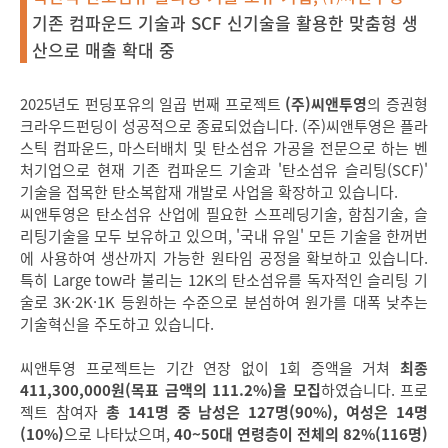
기존 컴파운드 기술과 SCF 신기술을 활용한 맞춤형 생
산으로 매출 확대 중
2025년도 펀딩포유의 일곱 번째 프로젝트
(주)씨앤투영
의 증권형
크라우드펀딩이 성공적으로 종료되었습니다. (주)씨앤투영은 플라
스틱 컴파운드, 마스터배치 및 탄소섬유 가공을 전문으로 하는 벤
처기업으로 현재 기존 컴파운드 기술과 '탄소섬유 슬리팅(SCF)'
기술을 접목한 탄소복합재 개발로 사업을 확장하고 있습니다.
씨앤투영은 탄소섬유 산업에 필요한 스프레딩기술, 함침기술, 슬
리팅기술을 모두 보유하고 있으며, '국내 유일' 모든 기술을 한꺼번
에 사용하여 생산까지 가능한 원타임 공정을 확보하고 있습니다.
특히 Large tow라 불리는 12K의 탄소섬유를 독자적인 슬리팅 기
술로 3K·2K
·
1K 등원하는 수준으로 분섬하여 원가를 대폭 낮추는
기술혁신을 주도하고 있습니다.
씨앤투영 프로젝트는 기간 연장 없이 1회 증액을 거쳐
최종
411,300,000원(목표 금액의 111.2%)을 모집
하였습니다. 프로
젝트 참여자
총 141명 중 남성은 127명(90%), 여성은 14명
(10%)
으로 나타났으며,
40~50대 연령층이 전체의 82%(116명)