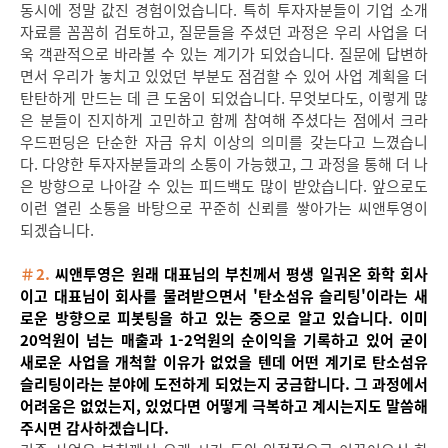
동시에 정말 값진 경험이었습니다. 특히 투자자분들이 기업 소개
자료를 꼼꼼히 검토하고, 질문들을 주셨던 과정은 우리 사업을 더
욱 객관적으로 바라볼 수 있는 계기가 되었습니다. 질문에 답변하
면서 우리가 놓치고 있었던 부분도 점검할 수 있어 사업 계획을 더
탄탄하게 만드는 데 큰 도움이 되었습니다. 무엇보다도, 이렇게 많
은 분들이 진지하게 고민하고 함께 참여해 주셨다는 점에서 크라
우드펀딩은 단순한 자금 유치 이상의 의미를 갖는다고 느꼈습니
다. 다양한 투자자분들과의 소통이 가능했고, 그 과정을 통해 더 나
은 방향으로 나아갈 수 있는 피드백도 많이 받았습니다. 앞으로도
이런 열린 소통을 바탕으로 꾸준히 신뢰를 쌓아가는 씨앤투영이
되겠습니다.
＃2.
씨앤투영은 원래 대표님의 부친께서 평생 일궈온 화학 회사
이고 대표님이 회사를 물려받으면서 '탄소섬유 슬리팅'이라는 새
로운 방향으로 피봇팅을 하고 있는 중으로 알고 있습니다. 이미
20억원이 넘는 매출과 1-2억원의 순이익을 기록하고 있어 굳이
새로운 사업을 개척할 이유가 없었을 텐데 어떤 계기로 탄소섬유
슬리팅이라는 분야에 도전하게 되었는지 궁금합니다. 그 과정에서
어려움은 없었는지, 있었다면 어떻게 극복하고 계시는지도 말씀해
주시면 감사하겠습니다.