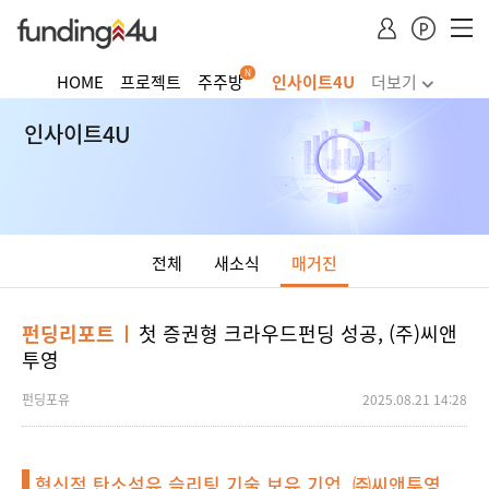
N
HOME
프로젝트
주주방
인사이트4U
더보기
주식거래
투자하기
청약·소득공제 안내
인사이트4U
Dropdown trigger
...
전체
새소식
매거진
펀딩리포트
첫 증권형 크라우드펀딩 성공, (주)씨앤
투영
펀딩포유
2025.08.21 14:28
혁신적 탄소섬유 슬리팅 기술 보유 기업, ㈜씨앤투영