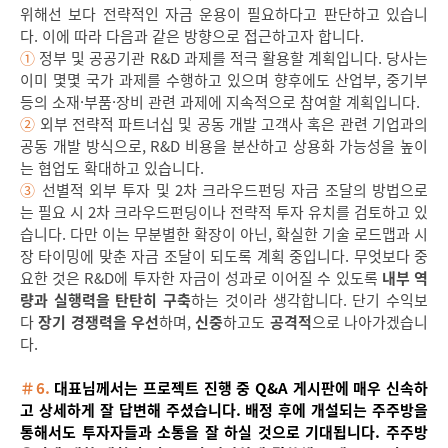
위해선 보다 전략적인 자금 운용이 필요하다고 판단하고 있습니
다. 이에 따라 다음과 같은 방향으로 접근하고자 합니다.
①
정부 및 공공기관 R&D 과제를 적극 활용할 계획입니다. 당사는
이미 몇몇 국가 과제를 수행하고 있으며 향후에도 산업부, 중기부
등의 소재·부품·장비 관련 과제에 지속적으로 참여할 계획입니다.
②
외부 전략적 파트너십 및 공동 개발 고객사 혹은 관련 기업과의
공동 개발 방식으로, R&D 비용을 분산하고 상용화 가능성을 높이
는 협업도 확대하고 있습니다.
③
선별적 외부 투자 및 2차 크라우드펀딩 자금 조달의 방법으로
는 필요 시 2차 크라우드펀딩이나 전략적 투자 유치를 검토하고 있
습니다. 다만 이는 무분별한 확장이 아닌, 확실한 기술 로드맵과 시
장 타이밍에 맞춘 자금 조달이 되도록 계획 중입니다. 무엇보다 중
요한 것은 R&D에 투자한 자금이 성과로 이어질 수 있도록
내부 역
량과 실행력을 탄탄히 구축
하는 것이라 생각합니다. 단기 수익보
다
장기 경쟁력을 우선
하며,
신중
하고도
공격적
으로 나아가겠습니
다.
＃6.
대표님께서는 프로젝트 진행 중 Q&A 게시판에 매우 신속하
고 상세하게 잘 답변해 주셨습니다. 배정 후에 개설되는 주주방을
통해서도 투자자들과 소통을 잘 하실 것으로 기대됩니다. 주주방