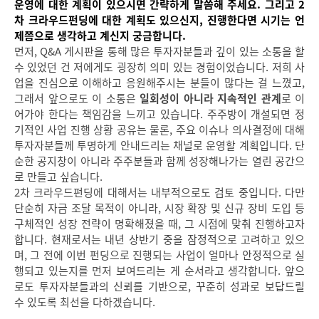
운영에 대한 계획이 있으시면 간략하게 말씀해 주세요. 그리고 2
차 크라우드펀딩에 대한 계획도 있으신지, 진행한다면 시기는 언
제쯤으로 생각하고 계신지 궁금합니다.
먼저, Q&A 게시판을 통해 많은 투자자분들과 깊이 있는 소통을 할
수 있었던 건 저에게도 굉장히 의미 있는 경험이었습니다. 저희 사
업을 진심으로 이해하고 응원해주시는 분들이 많다는 걸 느꼈고,
그래서 앞으로도 이 소통은
일회성이 아니라 지속적인 관계
로 이
어가야 한다는 책임감을 느끼고 있습니다. 주주방이 개설되면 정
기적인 사업 진행 상황 공유는 물론, 주요 이슈나 의사결정에 대해
투자자분들께 투명하게 안내드리는 채널로 운영할 계획입니다. 단
순한 공지창이 아니라 주주분들과 함께 성장해나가는 열린 공간으
로 만들고 싶습니다.
2차 크라우드펀딩에 대해서는 내부적으로도 검토 중입니다. 다만
단순히 자금 조달 목적이 아니라, 시장 확장 및 신규 장비 도입 등
구체적인 성장 전략이 명확해졌을 때, 그 시점에 맞춰 진행하고자
합니다. 현재로서는 내년 상반기 중을 잠정적으로 고려하고 있으
며, 그 전에 이번 펀딩으로 진행되는 사업이 얼마나 안정적으로 실
행되고 있는지를 먼저 보여드리는 게 순서라고 생각합니다. 앞으
로도 투자자분들과의 신뢰를 기반으로, 꾸준히 성과로 보답드릴
수 있도록 최선을 다하겠습니다.