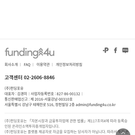
회사소개
|
FAQ
|
이용약관
|
개인정보처리방침
고객센터 02-2606-8846
(주)펀딩포유
대표자 : 김경미
|
사업자등록번호 : 827-86-00132
|
통신판매업신고 : 제 2016-서울강남-00310호
서울특별시 강남구 테헤란로 516, 정헌빌딩 2층
admin@funding4u.co.kr
(주)펀딩포유는 「자본시장과 금융투자업에 관한 법률」제117조의4에 따라 등록승
인된 온라인소액투자중개업자입니다.
(주)펀딩포유는 플랫폼 제공자로 자금을 모집하는 당사자가 아닙니다. 따라서 투자 손