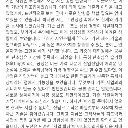
기존 사업은 부친께서 오랜 시간 동안 안정적으로 이끌어오신 화
학 기반의 제조업이었습니다. 이미 의미 있는 매출과 이익을 내고
있었기에, 표면적으로 보면 굳이 새로운 방향을 택할 필요는 없어
보였을 수 있습니다. 하지만 저는 그 안정성 속에서도 한계와 위기
를 동시에 느꼈습니다. 기존 산업 구조는 점점 경쟁이 치열해지고
있었고, 부가가치 측면에서도 미래 성장성을 장담하기 어려운 상
황이라 보았습니다. 그래서 자연스럽게 '우리가 가진 제조 기술과
인프라를 바탕으로, 더 높은 부가가치를 창출할 수 있는 분야는 없
을까'라는 고민을 하기 시작했습니다. 그 와중에 대학원에서 공부
한 탄소섬유 시장에 주목하게 되었습니다. 특히 탄소섬유 슬리팅
(Slitting)이라는 공정은 비싼 가격 때문에 산업진입이 어려운 탄
소섬유 소재를 슬리팅하여 가격 경쟁력을 확보 할 수만 있다면, 이
산업은 진입장벽이 높고 국내에서도 관련 인프라가 부족한 틈새시
장이라는 점에서 가능성을 보았습니다. 무엇보다 기존 사업과의
시너지도 만들 수 있다고 판단했습니다. 물론 쉽지는 않았습니다.
새로운 분야이기에 시장 정보도 제한적이었고, 기존 직원들과의
커뮤니케이션도 조심스러웠습니다. 하지만 '미래를 준비하지 않으
면 현재도 지킬 수 없다'는 신념으로 작은 파일럿부터 시작해 차근
차근 기술을 쌓아갔습니다. 그리고 지금은 고객사들의 피드백과
사업성 등을 고려할 때 그 방향성이 틀리지 않았음을 확인하고 있
습니다. 이 도전은 단순한 '사업 확장'이 아니라, 회사를 다음 세대