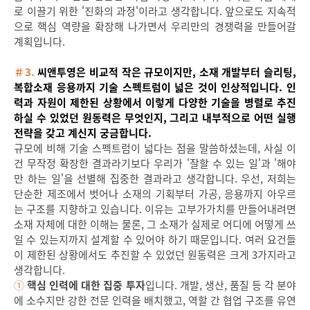
로 이끌기 위한 '진화의 과정'이라고 생각합니다. 앞으로도 지속적
으로 핵심 역량을 확장해 나가면서 우리만의 경쟁력을 만들어갈
계획입니다.
＃3.
씨앤투영은 비교적 작은 규모이지만, 소재 개발부터 슬리팅,
복합소재 응용까지 기술 스펙트럼이 넓은 것이 인상적입니다. 인
력과 자원이 제한된 상황에서 이렇게 다양한 기술을 병렬로 추진
하실 수 있었던 원동력은 무엇인지, 그리고 내부적으로 어떤 실행
전략을 갖고 계신지 궁금합니다.
규모에 비해 기술 스펙트럼이 넓다는 점을 말씀하셨는데, 사실 이
건 무작정 확장한 결과라기보다 우리가 '잘할 수 있는 일'과 '해야
만 하는 일'을 선별해 집중한 결과라고 생각합니다. 우선, 저희는
단순한 제조에서 벗어나 소재의 기획부터 가공, 응용까지 아우르
는 구조를 지향하고 있습니다. 이유는 고부가가치를 만들어내려면
소재 자체에 대한 이해는 물론, 그 소재가 실제로 어디에 어떻게 쓰
일 수 있는지까지 설계할 수 있어야 하기 때문입니다. 여러 요건들
이 제한된 상황에서도 추진할 수 있었던 원동력은 크게 3가지라고
생각합니다.
①
핵심 인력에 대한 집중 투자
입니다. 개발, 생산, 품질 등 각 분야
에 소수지만 강한 전문 인력을 배치했고, 역할 간 협업 구조를 유연