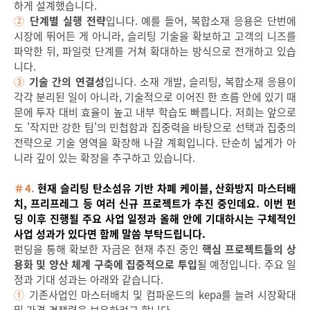
하게 설계했습니다.
②
단계별 실행 전략
입니다. 예를 들어, 복합소재 응용은 단번에
시장에 뛰어든 게 아니라, 슬리팅 기술을 확보하고 고객의 니즈를
파악한 뒤, 파일럿 단계를 거쳐 확대하는 방식으로 전개하고 있습
니다.
③
기술 간의 연결성
입니다. 소재 개발, 슬리팅, 복합소재 응용이
각각 분리된 일이 아니라, 기술적으로 이어진 한 흐름 안에 있기 때
문에 투자 대비 효율이 높고 내부 학습도 빠릅니다. 저희는 앞으로
도 '작지만 강한 팀'의 민첩함과 집중력을 바탕으로 선택과 집중의
전략으로 기술 영역을 확장해 나갈 계획입니다. 단순히 넓게가 아
니라 깊이 있는 확장을 추구하고 있습니다.
＃4.
현재 슬리팅 탄소섬유 기반 차폐 케이블, 산화방지 마스터배
치, 프리프레그 등 여러 신규 프로젝트가 추진 중인데요. 이번 펀
딩 이후 진행될 주요 사업 일정과 올해 안에 기대하시는 구체적인
사업 성과가 있다면 함께 말씀 부탁드립니다.
펀딩을 통해 확보한 자금은 현재 추진 중인
핵심 프로젝트들의 상
용화 및 양산 체계 구축에 집중적으로 투입
될 예정입니다. 주요 일
정과 기대 성과는 아래와 같습니다.
①
기존사업인 마스터배치 및 컴파운드의 kepa를 늘려 시장확대