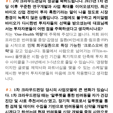
＃1.
2차 크라우드펀딩의 성공을 축하드립니다. 2023년 1차 펀
딩 이후 꾸준한 연구개발과 사업 확대를 이어오셨지만, 최근
바이오 산업 전반이 투자 혹한기라는 말이 나올 정도로 시장
환경이 녹록지 않은 상황입니다. 그럼에도 불구하고 케이알랩
바이오가 다시한번 투자자들의 선택을 받으셨는데 대표님께
서는 투자자분들이 어떤 점을 주목하셨다고 생각하시나요?
저는
'One-Health 역량'
에 주목해 주셨다고 봅니다. 저희 파이
프라인은 반려동물 종양·감염성 질환(비만세포종·림프종·FIP)
을 시작으로
인체 희귀질환으로 확장 가능한 '크로스오버 전
략'
을 갖고 있습니다. 동물에서 사람으로 넘어가는 ITT(in-to-
trans) 플랫폼은 시험·승인 기간을 획기적으로 단축해 투자 회
수 사이클을 7~10년에서 3~5년으로 줄일 수 있습니다. '경량형
이지만 글로벌 제약사와 파트너십을 맺을 수 있는 스케일'을
제시한 부분이 투자자분들의 마음에 크게 작용했다고 생각합
니다.
＃2.
1차 크라우드펀딩 당시의 사업모델에 큰 변화가 있습니
다. 1차 크라우드펀딩 때는 '알루펫을 통한 반려동물 자가 건강
진단 및 사료 추천서비스'였고, 장기적 목표로서 알루펫을 통
한 검체 및 데이터 수집을 기반으로 반려동물의 신약을 개발하
시겠다고 하셨는데 현재 반려동물 신약 개발을 중점 사업으로