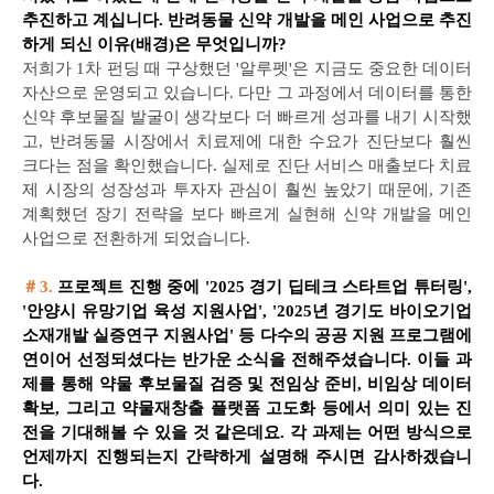
추진하고 계십니다. 반려동물 신약 개발을 메인 사업으로 추진
하게 되신 이유(배경)은 무엇입니까?
저희가 1차 펀딩 때 구상했던 '알루펫'은 지금도 중요한 데이터
자산으로 운영되고 있습니다. 다만 그 과정에서 데이터를 통한
신약 후보물질 발굴이 생각보다 더 빠르게 성과를 내기 시작했
고, 반려동물 시장에서 치료제에 대한 수요가 진단보다 훨씬
크다는 점을 확인했습니다. 실제로 진단 서비스 매출보다 치료
제 시장의 성장성과 투자자 관심이 훨씬 높았기 때문에, 기존
계획했던 장기 전략을 보다 빠르게 실현해 신약 개발을 메인
사업으로 전환하게 되었습니다.
＃3.
프로젝트 진행 중에 '2025 경기 딥테크 스타트업 튜터링',
'안양시 유망기업 육성 지원사업', '2025년 경기도 바이오기업
소재개발 실증연구 지원사업' 등 다수의 공공 지원 프로그램에
연이어 선정되셨다는 반가운 소식을 전해주셨습니다. 이들 과
제를 통해 약물 후보물질 검증 및 전임상 준비, 비임상 데이터
확보, 그리고 약물재창출 플랫폼 고도화 등에서 의미 있는 진
전을 기대해볼 수 있을 것 같은데요. 각 과제는 어떤 방식으로
언제까지 진행되는지 간략하게 설명해 주시면 감사하겠습니
다.