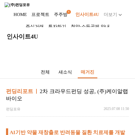
N
HOME
프로젝트
주주방
인사이트4U
더보기
주식거래
투자하기
청약·소득공제 안내
Dropdown trigger
인사이트4U
...
전체
새소식
매거진
펀딩리포트
2차 크라우드펀딩 성공, (주)케이알랩
바이오
2025.07.08 11:50
펀딩포유
AI기반 약물 재창출로 반려동물 질환 치료제를 개발