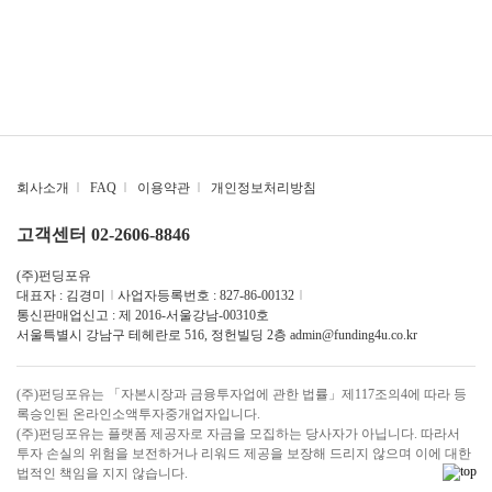
회사소개
|
FAQ
|
이용약관
|
개인정보처리방침
고객센터 02-2606-8846
(주)펀딩포유
대표자 : 김경미
|
사업자등록번호 : 827-86-00132
|
통신판매업신고 : 제 2016-서울강남-00310호
서울특별시 강남구 테헤란로 516, 정헌빌딩 2층
admin@funding4u.co.kr
(주)펀딩포유는 「자본시장과 금융투자업에 관한 법률」제117조의4에 따라 등
록승인된 온라인소액투자중개업자입니다.
(주)펀딩포유는 플랫폼 제공자로 자금을 모집하는 당사자가 아닙니다. 따라서
투자 손실의 위험을 보전하거나 리워드 제공을 보장해 드리지 않으며 이에 대한
법적인 책임을 지지 않습니다.