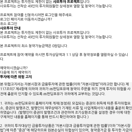
본 프로젝트는 투자한도 제한이 없는
사모투자 프로젝트
입니다.
사모투자는 선착순 49인의 투자회원들만 상세정보 열람 및 청약이 가능합니다.
프로젝트 참여를 신청하시려면 로그인을 해주세요.
로그인 페이지로 이동하시겠습니까?
취소
로그인
사모투자 안내
본 프로젝트는 투자한도 제한이 없는
사모투자 프로젝트
입니다.
사모투자는
선착순 49인
의 투자회원들만 상세정보 열람 및 청약이 가능합니다.
본 프로젝트의
최소 청약가능금액은 0원
입니다.
프로젝트에 참여 예약을 하시면 투자상담역과 1:1 상담 후 청약정보를 열람하실 수 있습니
다.
예약하시겠습니까?
다음에 하기
예약하기
투자에 따른 위험 고지
본 위험고지서는 자본시장과 금융투자에 관한 법률(이하 “자본시장법”이라고만 합니다) 제
117조의7 제4항에 의하여 귀하가 ㈜펀딩포유에 청약의 주문을 하기 전에 투자의 위험을 사
전에 충분히 인지할 수 있도록 ㈜펀딩포유가 귀하에게 교부하는 것입니다.
1. 귀하는 ㈜펀딩포유의 홈페이지에 게재(정정)된 모집되는 증권의 취득에 따른 투자위험요
소, 증권의 발행조건, 발행인의 재무상태가 기재된 서류 및 사업계획서의 내용을 충분히 확인
하였습니다. (발행인이 증권의 발행조건과 관련하여 조기상환조건을 설정한 경우 이에 대한
구체적인 내용을 홈페이지를 통해 반드시 확인하여야 합니다.)
2. 귀하의 투자대상인 금융투자상품은 ‘자본시장과 금융투자업에 관한 법률’(이하 “자본시장
법”)에 따른 “증권”에 해당하므로 원본손실의 위험성이 있으며, 청약증거금 등 투자한 자금의