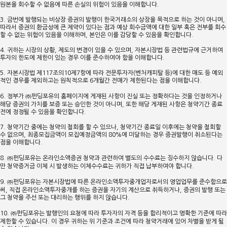
원본을 회수할 수 없음에 따른 손실의 위험이 있음을 이해합니다.
3. 금번에 발행되는 비상장 증권의 발행이 한국거래소의 상장을 목적으로 하는 것이 아니며,
따라서 증권의 환금성에 큰 제약이 있다는 점과 예상 회수금액에 대한 일부 혹은 전부를 회수
할 수 없는 위험이 있음을 이해하며, 본인은 이를 감당할 수 있음을 확인합니다.
4. 귀하는 시장의 상황, 제도의 변경이 있을 수 있으며, 자본시장법 등 관련법규에 근거하여
투자의 한도에 제한이 있는 경우 이를 준수하여야 함을 이해합니다.
5. 자본시장법 제117조의10제7항에 따라 전문투자자(벤처캐피탈 등)에 대한 매도 등 예외
적인 경우를 제외하고는 원칙적으로 6개월간 전매가 제한된다는 점을 이해합니다.
6. 정부가 ㈜펀딩포유의 홈페이지에 게재된 사항이 진실 또는 정확하다는 것을 인정하거나
해당 증권의 가치를 보증 또는 승인한 것이 아니며, 또한 해당 게재된 사항은 청약기간 종료
전에 정정될 수 있음을 확인합니다.
7. 청약기간 중에는 청약의 철회를 할 수 있으나, 청약기간 종료일 이후에는 청약을 철회할
수 없으며, 최종모집금액이 모집예정금액의 80%에 미달하는 경우 증권발행이 취소된다는
점을 이해합니다.
8. ㈜펀딩포유는 온라인소액증권 청약과 관련하여 별도의 수수료는 징수하지 않습니다. 다
만 청약증거금 이체 시 발생하는 이체수수료는 귀하가 직접 납부하여야 합니다.
9. ㈜펀딩포유는 자본시장법에 따른 온라인소액투자중개업자로서의 영업업무를 준수함으로
써, 직접 온라인소액투자중개를 하는 증권을 자기의 계산으로 취득하거나, 증권의 발행 또는
그 청약을 주선 또는 대리하는 행위를 하지 않습니다.
10. ㈜펀딩포유는 발행인의 요청에 따라 투자자의 자격 등을 합리적이고 명확한 기준에 따라
제한할 수 있습니다. 이 경우 귀하는 위 기준과 조건에 따라 청약거래에 있어 차별을 받게 될