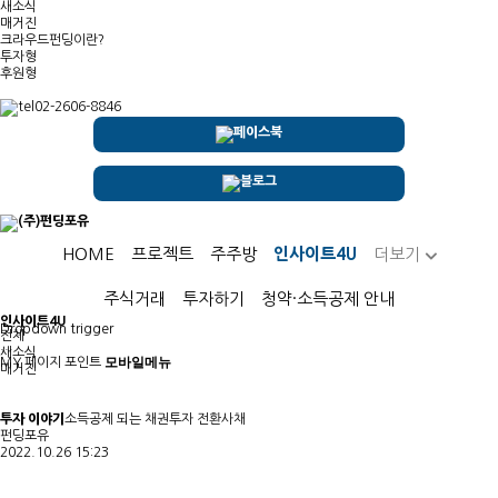
새소식
매거진
크라우드펀딩이란?
투자형
후원형
02-2606-8846
HOME
프로젝트
주주방
인사이트4U
더보기
주식거래
투자하기
청약·소득공제 안내
인사이트4U
Dropdown trigger
전체
...
새소식
모바일메뉴
MY 페이지
포인트
매거진
투자 이야기
소득공제 되는 채권투자 전환사채
펀딩포유
2022.10.26 15:23