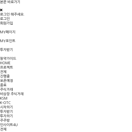
본문 바로가기
로그인 해주세요.
로그인
회원가입
MY페이지
MY포인트
투자받기
청약가이드
HOME
프로젝트
전체
진행중
오픈예정
종료
주식거래
비상장 주식거래
KSM
K-OTC
시작하기
투자받기
투자하기
주주방
인사이트4U
전체