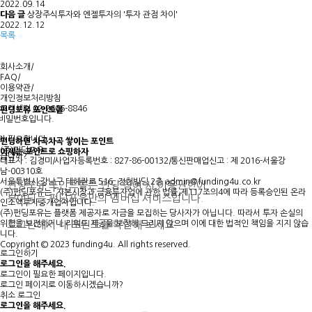
2022.09.14
다음 글
상장주식투자와 엔젤투자의 '투자 관점 차이'
2022.12.12
목록
회사소개
|
FAQ
|
이용약관
|
개인정보처리방침
고객센터 02-2606-8846
펀딩포유 포인트몰
 비밀번호입니다.
가 필요합니다.
펀딩하면 차곡차곡 쌓이는 포인트
(주)펀딩포유
이제는
포인트로 쇼핑
하자
겠습니까?
.
대표자 : 김경미
|
사업자등록번호 : 827-86-00132
|
통신판매업신고 : 제 2016-서울강
남-00310호
서울특별시 강남구 테헤란로 516, 정헌빌딩 2층
admin@funding4u.co.kr
펀딩포유 포인트몰은 펀딩 참여 시 이용권한이
(주)펀딩포유는 「자본시장과 금융투자업에 관한 법률」제117조의4에 따라 등록승인된 온라
부여되는 펀딩포유만의 멤버십 서비스입니다.
인소액투자중개업자입니다.
(주)펀딩포유는 플랫폼 제공자로 자금을 모집하는 당사자가 아닙니다. 따라서 투자 손실의
위험을 보전하거나 리워드 제공을 보장해 드리지 않으며 이에 대한 법적인 책임을 지지 않습
로그인해서 내 포인트를 확인해 보세요.
니다.
Copyright © 2023 funding4u. All rights reserved.
로그인하기
로그인을 해주세요.
로그인이 필요한 페이지입니다.
로그인 페이지로 이동하시겠습니까?
취소
로그인
로그인을 해주세요.