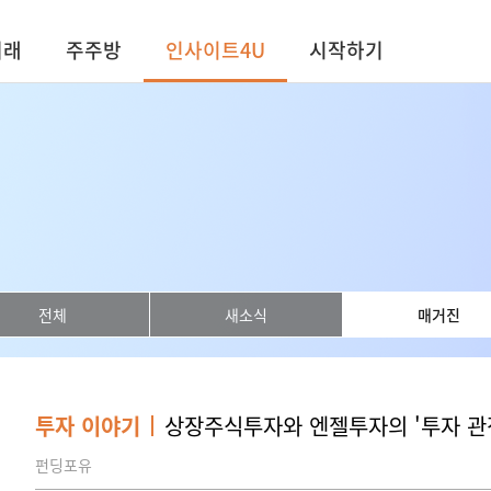
거래
주주방
인사이트4U
시작하기
전체
새소식
매거진
투자 이야기
상장주식투자와 엔젤투자의 '투자 관
펀딩포유