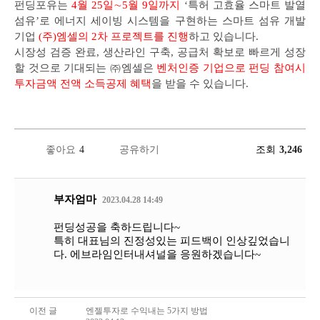
펀딩포유는
4월 25일∼5월 9일까지
‘특허 고효율 스마트 발열
섬유’로 에너지 세이빙 시스템을 구현하는 스마트 섬유 개발
기업
(주)엠셀의 2차 프로젝트를 진행
하고 있습니다.
시장성 검증 완료, 생산라인 구축, 공급처 확보로 빠르게 성장
할 것으로 기대되는 ㈜엠셀은
벤처인증 기업으로 펀딩 참여시
투자금액 전액 소득공제 혜택
을 받을 수 있습니다.
좋아요
4
공유하기
조회
3,246
부자엄마
2023.04.28 14:49
펀딩성공을 축하드립니다~
특히 대표님의 진정성있는 피드백이 인상깊었습니
다. 에브라임인터내셔널을 응원하겠습니다~
이전 글
엔젤투자로 수익내는 5가지 방법