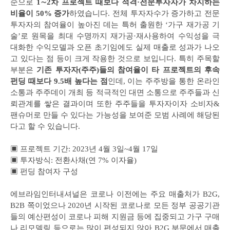
순으로
1∼2차 프로젝트 때보다 적격·전문투자자가 차지하는
비율이 50% 증가
하였습니다. 전체 투자자수가 증가하고 전문
투자자의 참여율이 높아진 데는 특허 출원한 ‘가구 재가공 기
술’로 원목을 최대 수명까지 재가공·재사용하여 수익성을 극
대화한 수익모델과 오픈 초기임에도 실제 매출로 성과가 나오
고 있다는 점 등이 크게 작용한 것으로 보입니다. 특히 주목할
부분은
기존 투자자(주주)들의 참여율이 타 프로젝트의 후속
펀딩 때보다 9.5배 높다는 점
인데, 이는 주주방을 통한 온라인
소통과 주주데이 개최 등 적극적인 대면 소통으로 주주들과 신
뢰관계를 쌓은 결과이며 또한 주주들을 투자자이자 소비자&
팬슈머로 만들 수 있다는 가능성을 보여준 모범 사례에 해당된
다고 할 수 있습니다.
▣ 프로젝트 기간: 2023년 4월 3일~4월 17일
▣ 투자방식: 전환사채(연 7% 이자율)
▣ 펀딩 참여자 구성
에브라임인터내셔널은 코로나 이전에는 주요 매출처가 B2G,
B2B 쪽이었으나 2020년 시작된 코로나로 모든 정부 공공기관
들의 예산편성이 코로나 피해 지원금 등에 집중되고 가구 구매
나 리모델링 등으로는 많이 편성되지 않아 B2G 부문에서 매출