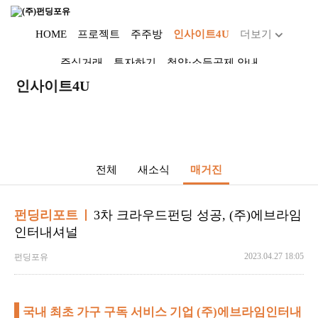
HOME
프로젝트
주주방
인사이트4U
더보기
주식거래
투자하기
청약·소득공제 안내
Dropdown trigger
인사이트4U
...
전체
새소식
매거진
펀딩리포트
3차 크라우드펀딩 성공, (주)에브라임
인터내셔널
2023.04.27 18:05
펀딩포유
국내 최초 가구 구독 서비스 기업 (주)에브라임인터내