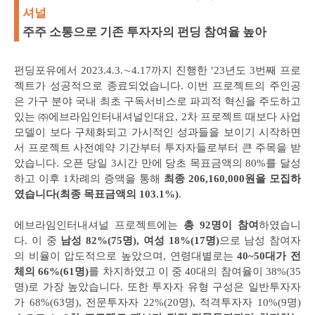
셔널
주주 소통으로 기존 투자자의 펀딩 참여율 높아
펀딩포유에서 2023.4.3.∼4.17까지 진행한 ’23년도 3번째 프로
젝트가 성공적으로 종료되었습니다. 이번 프로젝트의 주인공
은 가구 분야 국내 최초 구독서비스로 파괴적 혁신을 주도하고
있는 ㈜에브라임인터내셔널인대요, 2차 프로젝트 때보다 사업
모델이 보다 구체화되고 가시적인 성과들을 보이기 시작하면
서 프로젝트 사전예약 기간부터 투자자들로부터 큰 주목을 받
았습니다. 오픈 당일 3시간 만에 당초 목표금액의 80%를 달성
하고 이후 1차례의 증액을 통해
최종 206,160,000원을 모집하
였습니다(최종 목표금액의 103.1%)
.
에브라임인터내셔널 프로젝트에는
총 92명이 참여
하였습니
다. 이 중
남성 82%(75명), 여성 18%(17명)
으로 남성 참여자
의 비율이 압도적으로 높았으며, 연령대별로는
40~50대가 전
체의 66%(61명)
를 차지하였고 이 중 40대의 참여율이 38%(35
명)로 가장 높았습니다. 또한 투자자 유형 구성은 일반투자자
가 68%(63명), 전문투자자 22%(20명), 적격투자자 10%(9명)