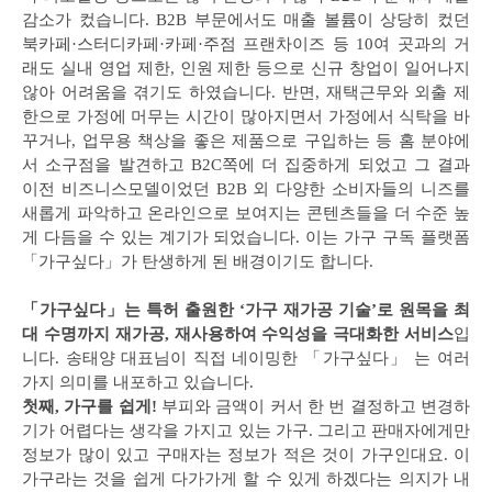
감소가 컸습니다. B2B 부문에서도 매출 볼륨이 상당히 컸던
북카페·스터디카페·카페·주점 프랜차이즈 등 10여 곳과의 거
래도 실내 영업 제한, 인원 제한 등으로 신규 창업이 일어나지
않아 어려움을 겪기도 하였습니다. 반면, 재택근무와 외출 제
한으로 가정에 머무는 시간이 많아지면서 가정에서 식탁을 바
꾸거나, 업무용 책상을 좋은 제품으로 구입하는 등 홈 분야에
서 소구점을 발견하고 B2C쪽에 더 집중하게 되었고 그 결과
이전 비즈니스모델이었던 B2B 외 다양한 소비자들의 니즈를
새롭게 파악하고 온라인으로 보여지는 콘텐츠들을 더 수준 높
게 다듬을 수 있는 계기가 되었습니다. 이는 가구 구독 플랫폼
「가구싶다」가 탄생하게 된 배경이기도 합니다.
「가구싶다」는 특허 출원한 ‘가구 재가공 기술’로 원목을 최
대 수명까지 재가공, 재사용하여 수익성을 극대화한 서비스
입
니다. 송태양 대표님이 직접 네이밍한 「가구싶다」 는 여러
가지 의미를 내포하고 있습니다.
첫째, 가구를 쉽게!
부피와 금액이 커서 한 번 결정하고 변경하
기가 어렵다는 생각을 가지고 있는 가구. 그리고 판매자에게만
정보가 많이 있고 구매자는 정보가 적은 것이 가구인대요. 이
가구라는 것을 쉽게 다가가게 할 수 있게 하겠다는 의지가 내