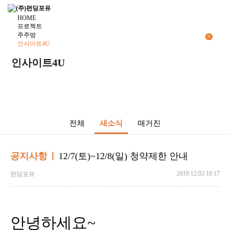
HOME
프로젝트
주주방
N
인사이트4U
더보기
인사이트4U
주식거래
투자하기
청약·소득공제 안내
Dropdown trigger
...
전체
새소식
매거진
공지사항
12/7(토)~12/8(일) 청약제한 안내
2019.12.03 10:17
펀딩포유
안녕하세요~