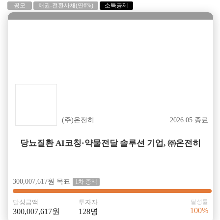
공모
채권-전환사채(연6%)
소득공제
성공
(주)온전히
2026.05 종료
당뇨질환 AI코칭·약물전달 솔루션 기업, ㈜온전히
300,007,617원 목표
1차 증액
달성금액
투자자
달성률
100%
300,007,617원
128명