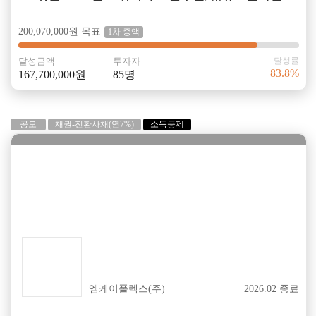
200,070,000원 목표
1차 증액
달성금액
투자자
달성률
83.8%
167,700,000원
85명
공모
채권-전환사채(연7%)
소득공제
성공
엠케이폴렉스(주)
2026.02 종료