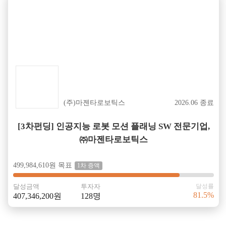
성공
(주)마젠타로보틱스
2026.06 종료
[3차펀딩] 인공지능 로봇 모션 플래닝 SW 전문기업,
㈜마젠타로보틱스
499,984,610원 목표
1차 증액
달성금액
투자자
달성률
81.5%
407,346,200원
128명