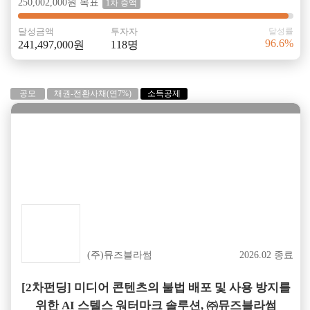
250,002,000원 목표
1차 증액
달성금액
투자자
달성률
96.6%
241,497,000원
118명
공모
채권-전환사채(연7%)
소득공제
성공
(주)뮤즈블라썸
2026.02 종료
[2차펀딩] 미디어 콘텐츠의 불법 배포 및 사용 방지를
위한 AI 스텔스 워터마크 솔루션, ㈜뮤즈블라썸