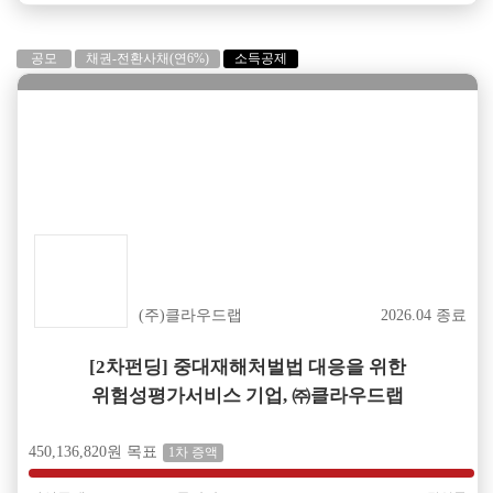
공모
채권-전환사채(연6%)
소득공제
성공
(주)클라우드랩
2026.04 종료
[2차펀딩] 중대재해처벌법 대응을 위한
위험성평가서비스 기업, ㈜클라우드랩
450,136,820원 목표
1차 증액