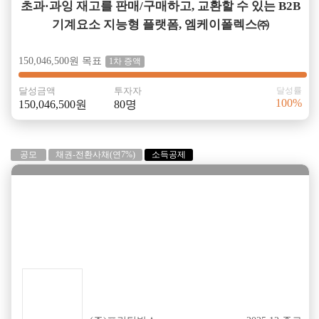
초과·과잉 재고를 판매/구매하고, 교환할 수 있는 B2B
기계요소 지능형 플랫폼, 엠케이폴렉스㈜
150,046,500원 목표
1차 증액
달성금액
투자자
달성률
100%
150,046,500원
80명
공모
채권-전환사채(연7%)
소득공제
성공