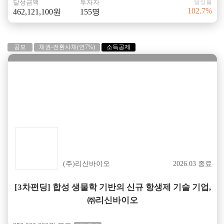
달성금액
투자자
달성률
102.7%
462,121,100원
155명
공모
채권-전환사채(연7%)
소득공제
성공
(주)리신바이오
2026.03 종료
[3차펀딩] 합성 생물학 기반의 신규 항생제 기술 기업,
㈜리신바이오