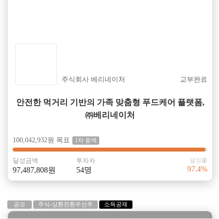
성공
주식회사 베리네이처
교부완료
안전한 먹거리 기반의 가족 맞춤형 푸드케어 플랫폼,
㈜베리네이처
100,042,932원 목표
1차 증액
달성금액
투자자
달성률
97.4%
97,487,808원
54명
공모
주식-상환전환우선주
소득공제