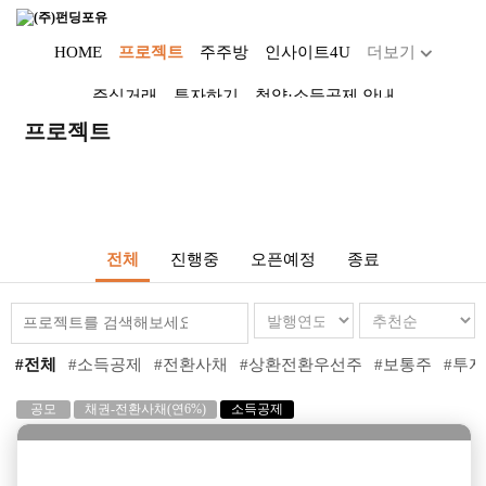
HOME
프로젝트
주주방
인사이트4U
더보기
주식거래
투자하기
청약·소득공제 안내
Dropdown trigger
프로젝트
...
전체
진행중
오픈예정
종료
#전체
#소득공제
#전환사채
#상환전환우선주
#보통주
#투
공모
채권-전환사채(연6%)
소득공제