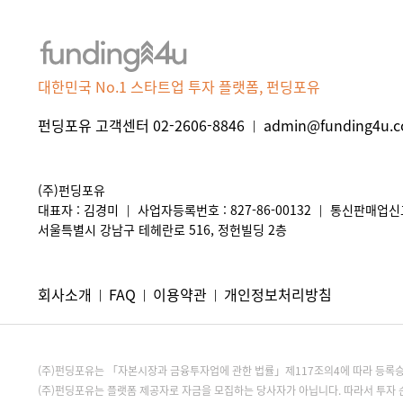
대한민국 No.1 스타트업 투자 플랫폼, 펀딩포유
펀딩포유 고객센터 02-2606-8846
admin@funding4u.co
|
(주)펀딩포유
대표자 : 김경미
사업자등록번호 : 827-86-00132
통신판매업신고 
|
|
서울특별시 강남구 테헤란로 516, 정헌빌딩 2층
회사소개
FAQ
이용약관
개인정보처리방침
|
|
|
(주)펀딩포유는 「자본시장과 금융투자업에 관한 법률」제117조의4에 따라 등
(주)펀딩포유는 플랫폼 제공자로 자금을 모집하는 당사자가 아닙니다. 따라서 투자 