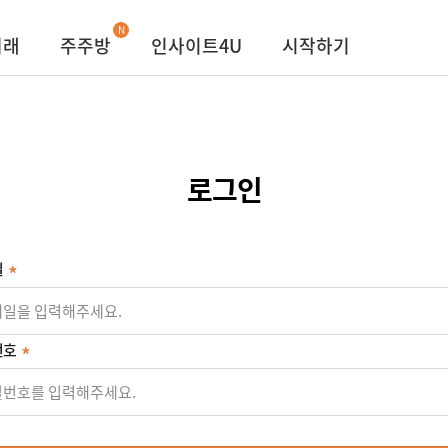
N
거래
주주방
인사이트4U
시작하기
로그인
일
번호