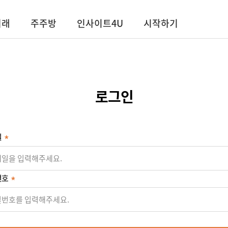
거래
주주방
인사이트4U
시작하기
로그인
일
번호