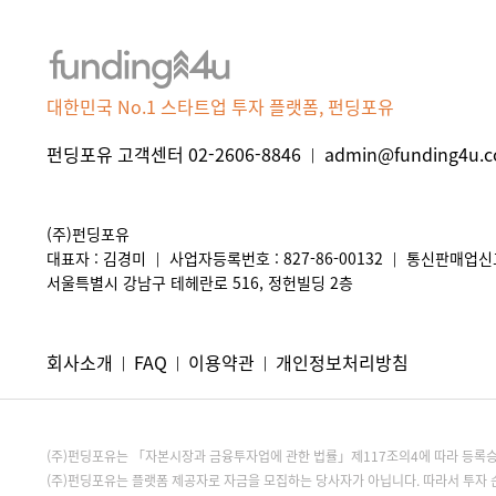
대한민국 No.1 스타트업 투자 플랫폼, 펀딩포유
펀딩포유 고객센터 02-2606-8846
admin@funding4u.co
|
(주)펀딩포유
대표자 : 김경미
사업자등록번호 : 827-86-00132
통신판매업신고 
|
|
서울특별시 강남구 테헤란로 516, 정헌빌딩 2층
회사소개
FAQ
이용약관
개인정보처리방침
|
|
|
(주)펀딩포유는 「자본시장과 금융투자업에 관한 법률」제117조의4에 따라 등
(주)펀딩포유는 플랫폼 제공자로 자금을 모집하는 당사자가 아닙니다. 따라서 투자 