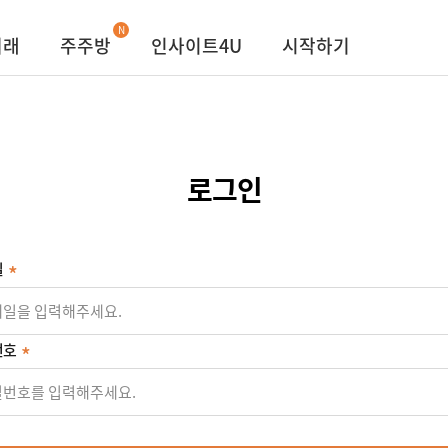
N
거래
주주방
인사이트4U
시작하기
로그인
일
번호