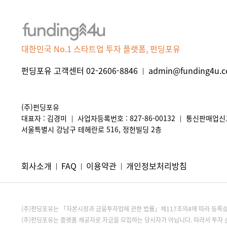
대한민국 No.1 스타트업 투자 플랫폼, 펀딩포유
펀딩포유 고객센터 02-2606-8846
admin@funding4u.co
|
(주)펀딩포유
대표자 : 김경미
사업자등록번호 : 827-86-00132
통신판매업신고 
|
|
서울특별시 강남구 테헤란로 516, 정헌빌딩 2층
회사소개
FAQ
이용약관
개인정보처리방침
|
|
|
(주)펀딩포유는 「자본시장과 금융투자업에 관한 법률」제117조의4에 따라 등
(주)펀딩포유는 플랫폼 제공자로 자금을 모집하는 당사자가 아닙니다. 따라서 투자 