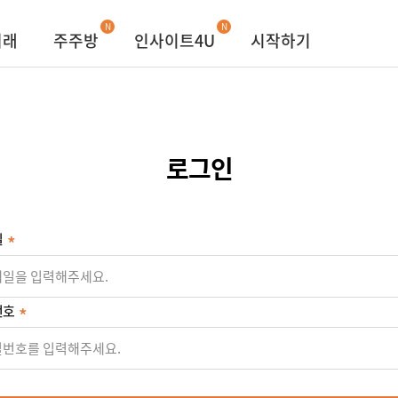
N
N
거래
주주방
인사이트4U
시작하기
로그인
일
번호