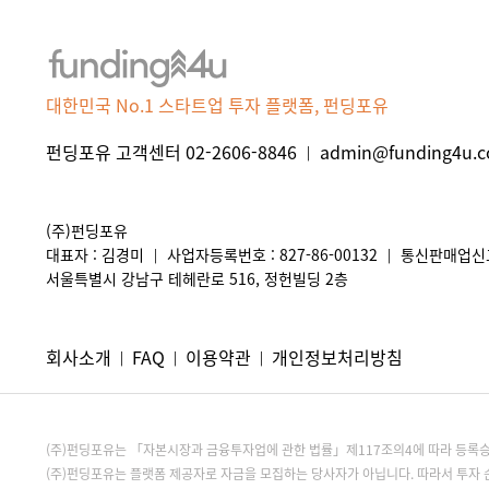
대한민국 No.1 스타트업 투자 플랫폼, 펀딩포유
펀딩포유 고객센터 02-2606-8846
admin@funding4u.co
|
(주)펀딩포유
대표자 : 김경미
사업자등록번호 : 827-86-00132
통신판매업신고 
|
|
서울특별시 강남구 테헤란로 516, 정헌빌딩 2층
회사소개
FAQ
이용약관
개인정보처리방침
|
|
|
(주)펀딩포유는 「자본시장과 금융투자업에 관한 법률」제117조의4에 따라 등
(주)펀딩포유는 플랫폼 제공자로 자금을 모집하는 당사자가 아닙니다. 따라서 투자 