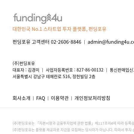
대한민국 No.1 스타트업 투자 플랫폼, 펀딩포유
펀딩포유 고객센터 02-2606-8846
admin@funding4u.co
|
(주)펀딩포유
대표자 : 김경미
사업자등록번호 : 827-86-00132
통신판매업신고 
|
|
서울특별시 강남구 테헤란로 516, 정헌빌딩 2층
회사소개
FAQ
이용약관
개인정보처리방침
|
|
|
(주)펀딩포유는 「자본시장과 금융투자업에 관한 법률」제117조의4에 따라 등
(주)펀딩포유는 플랫폼 제공자로 자금을 모집하는 당사자가 아닙니다. 따라서 투자 