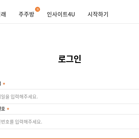
N
거래
주주방
인사이트4U
시작하기
로그인
일
번호