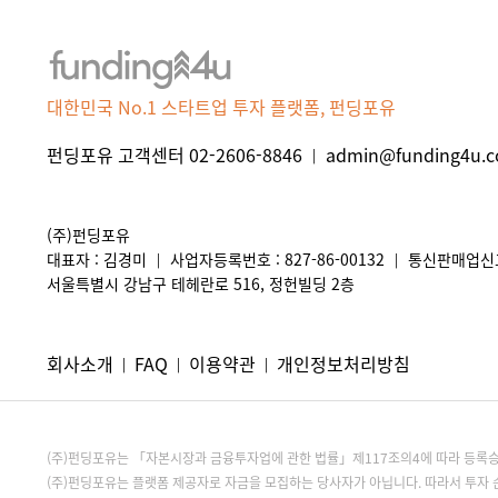
대한민국 No.1 스타트업 투자 플랫폼, 펀딩포유
펀딩포유 고객센터 02-2606-8846
admin@funding4u.co
|
(주)펀딩포유
대표자 : 김경미
사업자등록번호 : 827-86-00132
통신판매업신고 
|
|
서울특별시 강남구 테헤란로 516, 정헌빌딩 2층
회사소개
FAQ
이용약관
개인정보처리방침
|
|
|
(주)펀딩포유는 「자본시장과 금융투자업에 관한 법률」제117조의4에 따라 등
(주)펀딩포유는 플랫폼 제공자로 자금을 모집하는 당사자가 아닙니다. 따라서 투자 