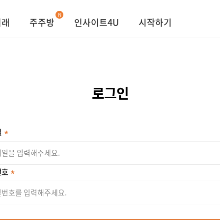
N
거래
주주방
인사이트4U
시작하기
로그인
일
번호