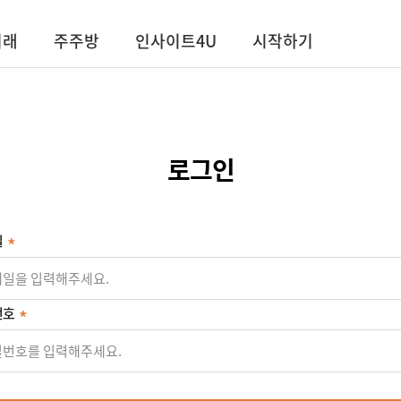
거래
주주방
인사이트4U
시작하기
로그인
일
번호