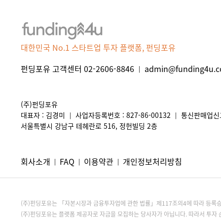
대한민국 No.1 스타트업 투자 플랫폼, 펀딩포유
펀딩포유 고객센터 02-2606-8846
admin@funding4u.co
|
(주)펀딩포유
대표자 : 김경미
사업자등록번호 : 827-86-00132
통신판매업신고 
|
|
서울특별시 강남구 테헤란로 516, 정헌빌딩 2층
회사소개
FAQ
이용약관
개인정보처리방침
|
|
|
(주)펀딩포유는 「자본시장과 금융투자업에 관한 법률」제117조의4에 따라 등
(주)펀딩포유는 플랫폼 제공자로 자금을 모집하는 당사자가 아닙니다. 따라서 투자 