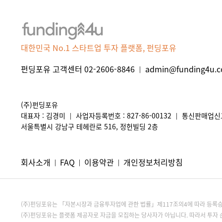
대한민국 No.1 스타트업 투자 플랫폼, 펀딩포유
펀딩포유 고객센터 02-2606-8846
admin@funding4u.co
|
(주)펀딩포유
대표자 : 김경미
사업자등록번호 : 827-86-00132
통신판매업신고 
|
|
서울특별시 강남구 테헤란로 516, 정헌빌딩 2층
회사소개
FAQ
이용약관
개인정보처리방침
|
|
|
(주)펀딩포유는 「자본시장과 금융투자업에 관한 법률」제117조의4에 따라 등
(주)펀딩포유는 플랫폼 제공자로 자금을 모집하는 당사자가 아닙니다. 따라서 투자 