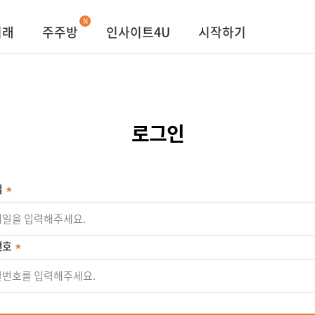
N
거래
주주방
인사이트4U
시작하기
로그인
일
번호