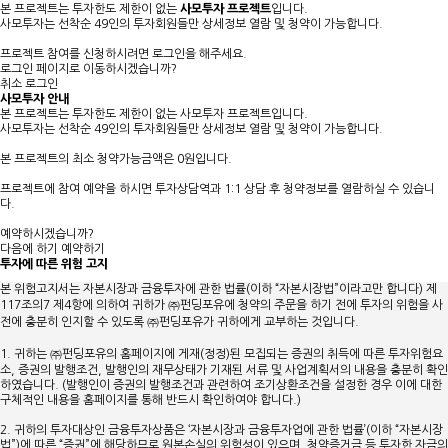
본 프로젝트는 투자한도 제한이 없는
사모투자 프로젝트
입니다.
사모투자는 선착순 49인의 투자회원들만 상세정보 열람 및 청약이 가능합니다.
프로젝트 참여를 신청하시려면 로그인을 해주세요.
로그인 페이지로 이동하시겠습니까?
취소
로그인
사모투자 안내
본 프로젝트는 투자한도 제한이 없는
사모투자 프로젝트
입니다.
사모투자는
선착순 49인
의 투자회원들만 상세정보 열람 및 청약이 가능합니다.
본 프로젝트의
최소 청약가능금액은 0원
입니다.
프로젝트에 참여 예약을 하시면 투자상담역과 1:1 상담 후 청약정보를 열람하실 수 있습니
다.
예약하시겠습니까?
다음에 하기
예약하기
투자에 따른 위험 고지
본 위험고지서는 자본시장과 금융투자에 관한 법률(이하 “자본시장법”이라고만 합니다) 제
117조의7 제4항에 의하여 귀하가 ㈜펀딩포유에 청약의 주문을 하기 전에 투자의 위험을 사
전에 충분히 인지할 수 있도록 ㈜펀딩포유가 귀하에게 교부하는 것입니다.
1. 귀하는 ㈜펀딩포유의 홈페이지에 게재(정정)된 모집되는 증권의 취득에 따른 투자위험요
소, 증권의 발행조건, 발행인의 재무상태가 기재된 서류 및 사업계획서의 내용을 충분히 확인
하였습니다. (발행인이 증권의 발행조건과 관련하여 조기상환조건을 설정한 경우 이에 대한
구체적인 내용을 홈페이지를 통해 반드시 확인하여야 합니다.)
2. 귀하의 투자대상인 금융투자상품은 ‘자본시장과 금융투자업에 관한 법률’(이하 “자본시장
법”)에 따른 “증권”에 해당하므로 원본손실의 위험성이 있으며, 청약증거금 등 투자한 자금의