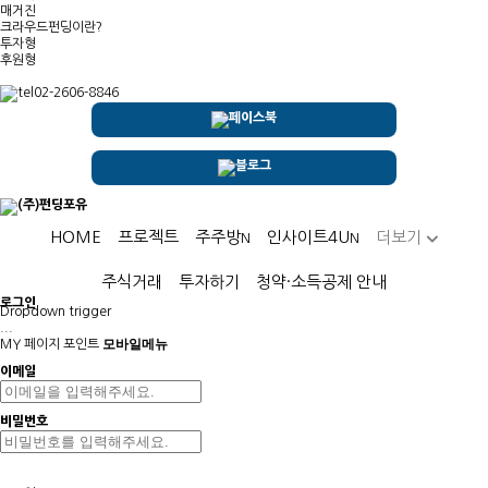
매거진
크라우드펀딩이란?
투자형
후원형
02-2606-8846
HOME
프로젝트
주주방
인사이트4U
더보기
N
N
주식거래
투자하기
청약·소득공제 안내
로그인
Dropdown trigger
...
모바일메뉴
MY 페이지
포인트
이메일
비밀번호