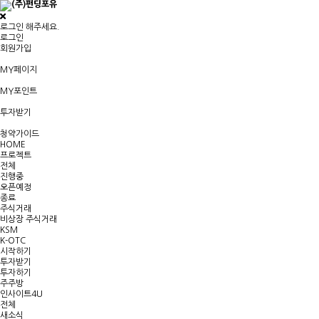
로그인 해주세요.
로그인
회원가입
MY페이지
MY포인트
투자받기
청약가이드
HOME
프로젝트
전체
진행중
오픈예정
종료
주식거래
비상장 주식거래
KSM
K-OTC
시작하기
투자받기
투자하기
주주방
인사이트4U
전체
새소식