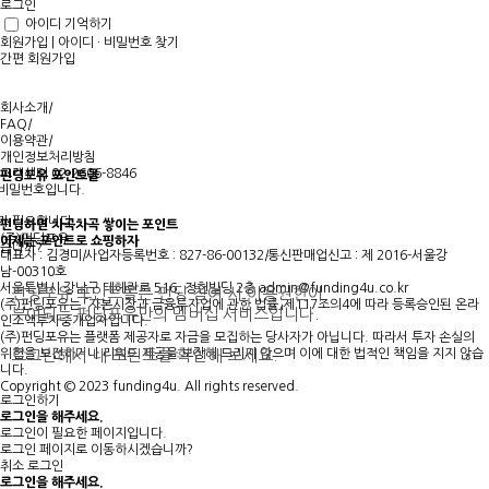
로그인
아이디 기억하기
회원가입
|
아이디 · 비밀번호 찾기
간편 회원가입
회사소개
|
FAQ
|
이용약관
|
개인정보처리방침
고객센터 02-2606-8846
펀딩포유 포인트몰
 비밀번호입니다.
가 필요합니다.
펀딩하면 차곡차곡 쌓이는 포인트
(주)펀딩포유
이제는
포인트로 쇼핑
하자
겠습니까?
.
대표자 : 김경미
|
사업자등록번호 : 827-86-00132
|
통신판매업신고 : 제 2016-서울강
남-00310호
서울특별시 강남구 테헤란로 516, 정헌빌딩 2층
admin@funding4u.co.kr
펀딩포유 포인트몰은 펀딩 참여 시 이용권한이
(주)펀딩포유는 「자본시장과 금융투자업에 관한 법률」제117조의4에 따라 등록승인된 온라
부여되는 펀딩포유만의 멤버십 서비스입니다.
인소액투자중개업자입니다.
(주)펀딩포유는 플랫폼 제공자로 자금을 모집하는 당사자가 아닙니다. 따라서 투자 손실의
위험을 보전하거나 리워드 제공을 보장해 드리지 않으며 이에 대한 법적인 책임을 지지 않습
로그인해서 내 포인트를 확인해 보세요.
니다.
Copyright © 2023 funding4u. All rights reserved.
로그인하기
로그인을 해주세요.
로그인이 필요한 페이지입니다.
로그인 페이지로 이동하시겠습니까?
취소
로그인
로그인을 해주세요.