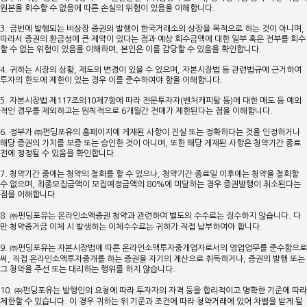
원본을 회수할 수 없음에 따른 손실의 위험이 있음을 이해합니다.
3. 금번에 발행되는 비상장 증권의 발행이 한국거래소의 상장을 목적으로 하는 것이 아니며,
따라서 증권의 환금성에 큰 제약이 있다는 점과 예상 회수금액에 대한 일부 혹은 전부를 회수
할 수 없는 위험이 있음을 이해하며, 본인은 이를 감당할 수 있음을 확인합니다.
4. 귀하는 시장의 상황, 제도의 변경이 있을 수 있으며, 자본시장법 등 관련법규에 근거하여
투자의 한도에 제한이 있는 경우 이를 준수하여야 함을 이해합니다.
5. 자본시장법 제117조의10제7항에 따라 전문투자자(벤처캐피탈 등)에 대한 매도 등 예외
적인 경우를 제외하고는 원칙적으로 6개월간 전매가 제한된다는 점을 이해합니다.
6. 정부가 ㈜펀딩포유의 홈페이지에 게재된 사항이 진실 또는 정확하다는 것을 인정하거나
해당 증권의 가치를 보증 또는 승인한 것이 아니며, 또한 해당 게재된 사항은 청약기간 종료
전에 정정될 수 있음을 확인합니다.
7. 청약기간 중에는 청약의 철회를 할 수 있으나, 청약기간 종료일 이후에는 청약을 철회할
수 없으며, 최종모집금액이 모집예정금액의 80%에 미달하는 경우 증권발행이 취소된다는
점을 이해합니다.
8. ㈜펀딩포유는 온라인소액증권 청약과 관련하여 별도의 수수료는 징수하지 않습니다. 다
만 청약증거금 이체 시 발생하는 이체수수료는 귀하가 직접 납부하여야 합니다.
9. ㈜펀딩포유는 자본시장법에 따른 온라인소액투자중개업자로서의 영업업무를 준수함으로
써, 직접 온라인소액투자중개를 하는 증권을 자기의 계산으로 취득하거나, 증권의 발행 또는
그 청약을 주선 또는 대리하는 행위를 하지 않습니다.
10. ㈜펀딩포유는 발행인의 요청에 따라 투자자의 자격 등을 합리적이고 명확한 기준에 따라
제한할 수 있습니다. 이 경우 귀하는 위 기준과 조건에 따라 청약거래에 있어 차별을 받게 될