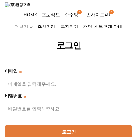
N
N
HOME
프로젝트
주주방
인사이트4U
더보기
주식거래
투자하기
청약·소득공제 안내
Dropdown trigger
...
로그인
이메일
비밀번호
로그인