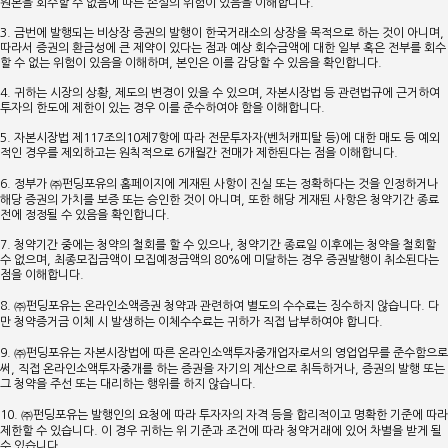
원본을 회수할 수 없음에 따른 손실의 위험이 있음을 이해합니다.
3. 금번에 발행되는 비상장 증권의 발행이 한국거래소의 상장을 목적으로 하는 것이 아니며,
따라서 증권의 환금성에 큰 제약이 있다는 점과 예상 회수금액에 대한 일부 혹은 전부를 회수
할 수 없는 위험이 있음을 이해하며, 본인은 이를 감당할 수 있음을 확인합니다.
4. 귀하는 시장의 상황, 제도의 변경이 있을 수 있으며, 자본시장법 등 관련법규에 근거하여
투자의 한도에 제한이 있는 경우 이를 준수하여야 함을 이해합니다.
5. 자본시장법 제117조의10제7항에 따라 전문투자자(벤처캐피탈 등)에 대한 매도 등 예외
적인 경우를 제외하고는 원칙적으로 6개월간 전매가 제한된다는 점을 이해합니다.
6. 정부가 ㈜펀딩포유의 홈페이지에 게재된 사항이 진실 또는 정확하다는 것을 인정하거나
해당 증권의 가치를 보증 또는 승인한 것이 아니며, 또한 해당 게재된 사항은 청약기간 종료
전에 정정될 수 있음을 확인합니다.
7. 청약기간 중에는 청약의 철회를 할 수 있으나, 청약기간 종료일 이후에는 청약을 철회할
수 없으며, 최종모집금액이 모집예정금액의 80%에 미달하는 경우 증권발행이 취소된다는
점을 이해합니다.
8. ㈜펀딩포유는 온라인소액증권 청약과 관련하여 별도의 수수료는 징수하지 않습니다. 다
만 청약증거금 이체 시 발생하는 이체수수료는 귀하가 직접 납부하여야 합니다.
9. ㈜펀딩포유는 자본시장법에 따른 온라인소액투자중개업자로서의 영업업무를 준수함으로
써, 직접 온라인소액투자중개를 하는 증권을 자기의 계산으로 취득하거나, 증권의 발행 또는
그 청약을 주선 또는 대리하는 행위를 하지 않습니다.
10. ㈜펀딩포유는 발행인의 요청에 따라 투자자의 자격 등을 합리적이고 명확한 기준에 따라
제한할 수 있습니다. 이 경우 귀하는 위 기준과 조건에 따라 청약거래에 있어 차별을 받게 될
수 있습니다.