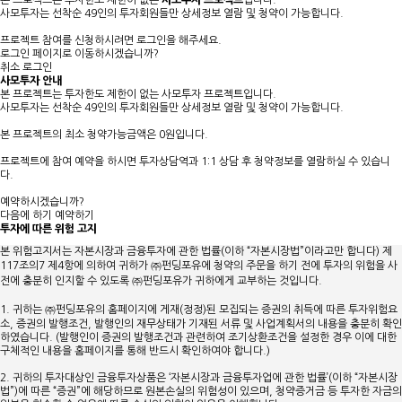
본 프로젝트는 투자한도 제한이 없는
사모투자 프로젝트
입니다.
사모투자는 선착순 49인의 투자회원들만 상세정보 열람 및 청약이 가능합니다.
프로젝트 참여를 신청하시려면 로그인을 해주세요.
로그인 페이지로 이동하시겠습니까?
취소
로그인
사모투자 안내
본 프로젝트는 투자한도 제한이 없는
사모투자 프로젝트
입니다.
사모투자는
선착순 49인
의 투자회원들만 상세정보 열람 및 청약이 가능합니다.
본 프로젝트의
최소 청약가능금액은 0원
입니다.
프로젝트에 참여 예약을 하시면 투자상담역과 1:1 상담 후 청약정보를 열람하실 수 있습니
다.
예약하시겠습니까?
다음에 하기
예약하기
투자에 따른 위험 고지
본 위험고지서는 자본시장과 금융투자에 관한 법률(이하 “자본시장법”이라고만 합니다) 제
117조의7 제4항에 의하여 귀하가 ㈜펀딩포유에 청약의 주문을 하기 전에 투자의 위험을 사
전에 충분히 인지할 수 있도록 ㈜펀딩포유가 귀하에게 교부하는 것입니다.
1. 귀하는 ㈜펀딩포유의 홈페이지에 게재(정정)된 모집되는 증권의 취득에 따른 투자위험요
소, 증권의 발행조건, 발행인의 재무상태가 기재된 서류 및 사업계획서의 내용을 충분히 확인
하였습니다. (발행인이 증권의 발행조건과 관련하여 조기상환조건을 설정한 경우 이에 대한
구체적인 내용을 홈페이지를 통해 반드시 확인하여야 합니다.)
2. 귀하의 투자대상인 금융투자상품은 ‘자본시장과 금융투자업에 관한 법률’(이하 “자본시장
법”)에 따른 “증권”에 해당하므로 원본손실의 위험성이 있으며, 청약증거금 등 투자한 자금의