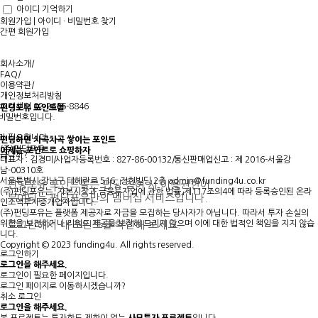
아이디 기억하기
회원가입
|
아이디 · 비밀번호 찾기
간편 회원가입
회사소개
|
FAQ
|
이용약관
|
개인정보처리방침
고객센터 02-2606-8846
펀딩포유 포인트몰
 비밀번호입니다.
가 필요합니다.
펀딩하면 차곡차곡 쌓이는 포인트
(주)펀딩포유
이제는
포인트로 쇼핑
하자
겠습니까?
.
대표자 : 김경미
|
사업자등록번호 : 827-86-00132
|
통신판매업신고 : 제 2016-서울강
남-00310호
서울특별시 강남구 테헤란로 516, 정헌빌딩 2층
admin@funding4u.co.kr
펀딩포유 포인트몰은 펀딩 참여 시 이용권한이
(주)펀딩포유는 「자본시장과 금융투자업에 관한 법률」제117조의4에 따라 등록승인된 온라
부여되는 펀딩포유만의 멤버십 서비스입니다.
인소액투자중개업자입니다.
(주)펀딩포유는 플랫폼 제공자로 자금을 모집하는 당사자가 아닙니다. 따라서 투자 손실의
위험을 보전하거나 리워드 제공을 보장해 드리지 않으며 이에 대한 법적인 책임을 지지 않습
로그인해서 내 포인트를 확인해 보세요.
니다.
Copyright © 2023 funding4u. All rights reserved.
로그인하기
로그인을 해주세요.
로그인이 필요한 페이지입니다.
로그인 페이지로 이동하시겠습니까?
취소
로그인
로그인을 해주세요.