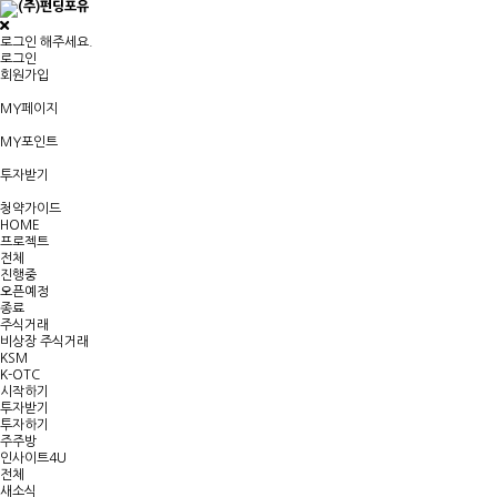
로그인 해주세요.
로그인
회원가입
MY페이지
MY포인트
투자받기
청약가이드
HOME
프로젝트
전체
진행중
오픈예정
종료
주식거래
비상장 주식거래
KSM
K-OTC
시작하기
투자받기
투자하기
주주방
인사이트4U
전체
새소식