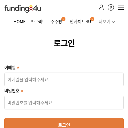
N
N
HOME
프로젝트
주주방
인사이트4U
더보기
주식거래
투자하기
청약·소득공제 안내
로그인
Dropdown trigger
...
이메일
비밀번호
로그인