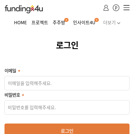
N
N
HOME
프로젝트
주주방
인사이트4U
더보기
주식거래
투자하기
청약·소득공제 안내
로그인
Dropdown trigger
...
이메일
비밀번호
로그인