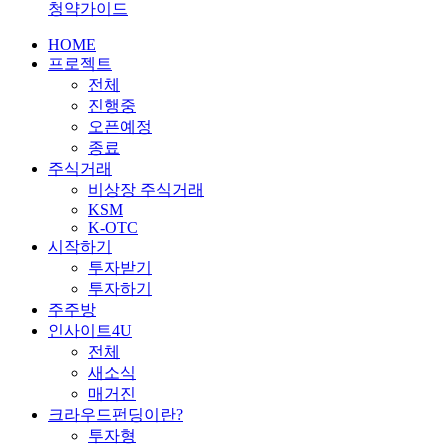
청약가이드
HOME
프로젝트
전체
진행중
오픈예정
종료
주식거래
비상장 주식거래
KSM
K-OTC
시작하기
투자받기
투자하기
주주방
인사이트4U
전체
새소식
매거진
크라우드펀딩이란?
투자형