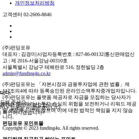
개인정보처리방침
고객센터 02-2606-8846
(주)펀딩포유
대표자 : 김경미
|
사업자등록번호 : 827-86-00132
|
통신판매업신
고 : 제 2016-서울강남-00310호
서울특별시 강남구 테헤란로 516, 정헌빌딩 2층
admin@funding4u.co.kr
(주)펀딩포유는 「자본시장과 금융투자업에 관한 법률」제
117조의4에 따라 등록승인된 온라인소액투자중개업자입니다.
니다.
다.
(주)펀딩포유는 플랫폼 제공자로 자금을 모집하는 당사자가
도해 주세요.
아닙니다. 따라서 투자 손실의 위험을 보전하거나 리워드 제공
요.
대리인의 동의가 필요합니다.
거나 잘못된 비밀번호입니다.
을 보장해 드리지 않으며 이에 대한 법적인 책임을 지지 않습
를 확인하시겠습니까?
니다.
펀딩포유 포인트몰
Copyright © 2023 funding4u. All rights reserved.