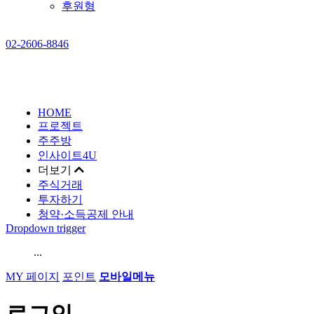
후원형
02-2606-8846
HOME
프로젝트
주주방
인사이트4U
더보기
주식거래
투자하기
청약·소득공제 안내
Dropdown trigger
...
MY 페이지
포인트
모바일메뉴