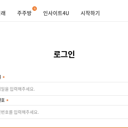
N
거래
주주방
인사이트4U
시작하기
로그인
일
번호