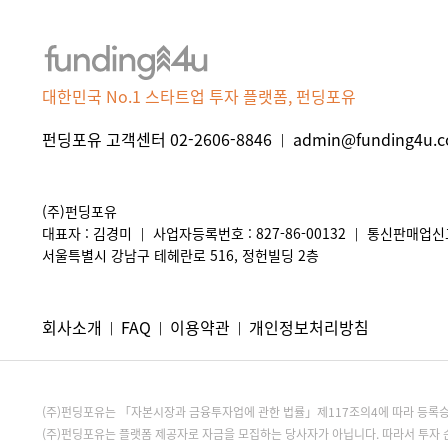
대한민국 No.1 스타트업 투자 플랫폼, 펀딩포유
펀딩포유 고객센터 02-2606-8846
admin@funding4u.co
|
(주)펀딩포유
대표자 : 김경미
사업자등록번호 : 827-86-00132
통신판매업신고 
|
|
서울특별시 강남구 테헤란로 516, 정헌빌딩 2층
회사소개
FAQ
이용약관
개인정보처리방침
|
|
|
(주)펀딩포유는 「자본시장과 금융투자업에 관한 법률」제117조의4에 따라 등
(주)펀딩포유는 플랫폼 제공자로 자금을 모집하는 당사자가 아닙니다. 따라서 투자 