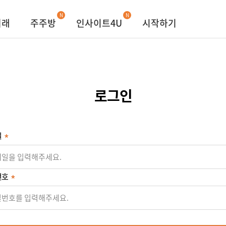
N
N
거래
주주방
인사이트4U
시작하기
로그인
일
번호