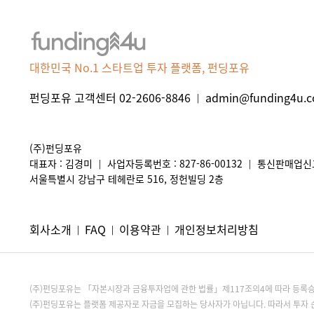
대한민국 No.1 스타트업 투자 플랫폼, 펀딩포유
펀딩포유 고객센터 02-2606-8846
admin@funding4u.co
|
(주)펀딩포유
대표자 : 김경미
사업자등록번호 : 827-86-00132
통신판매업신고 
|
|
서울특별시 강남구 테헤란로 516, 정헌빌딩 2층
회사소개
FAQ
이용약관
개인정보처리방침
|
|
|
(주)펀딩포유는 「자본시장과 금융투자업에 관한 법률」제117조의4에 따라 등
(주)펀딩포유는 플랫폼 제공자로 자금을 모집하는 당사자가 아닙니다. 따라서 투자 