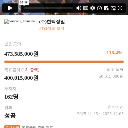
(주)한백정밀
기업정보 보기
모집금액
118.4
%
473,585,000원
최초 목표
목표금액
(1차 증액)
50,015,000원
400,015,000원
투자자
162명
청약기간
결과
2025-11-25 ~ 2025-12-05
성공
목표금액 증액 완료
공지사항