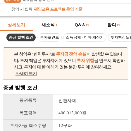
청약 시 필독
펀딩포유 프로젝트 운영 기준
상세보기
새소식
Q&A
참여
3
19
191
증권 발행 조건
투자포인트
소득공제 · 이자 계산기
투자핵심노
본 청약은 ‘벤처투자’로
투자금 전액 손실
이 발생할 수 있습니
다. 투자 책임은 투자자에게 있으니
투자 위험
을 반드시 확인하
시고, 투자에 대한 이해가 있는 분만 투자에 참여하세요.
자세히 보기
증권 발행 조건
증권종류
전환사채
목표금액
400,015,000원
투자가능 최소수량
12구좌