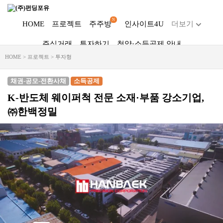
N
HOME
프로젝트
주주방
인사이트4U
더보기
주식거래
투자하기
청약·소득공제 안내
Dropdown trigger
HOME > 프로젝트 > 투자형
...
채권-공모-전환사채
소득공제
K-반도체 웨이퍼척 전문 소재·부품 강소기업,
㈜한백정밀