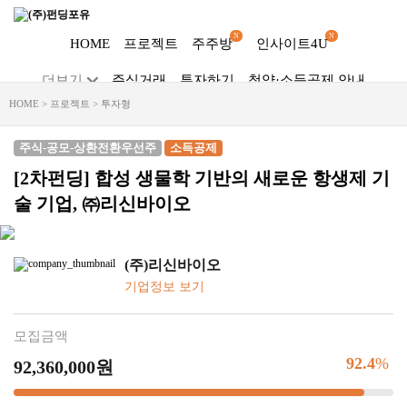
N
N
HOME
프로젝트
주주방
인사이트4U
더보기
주식거래
투자하기
청약·소득공제 안내
Dropdown trigger
HOME > 프로젝트 > 투자형
...
주식-공모-상환전환우선주
소득공제
[2차펀딩] 합성 생물학 기반의 새로운 항생제 기
술 기업, ㈜리신바이오
(주)리신바이오
기업정보 보기
모집금액
92.4
%
92,360,000원