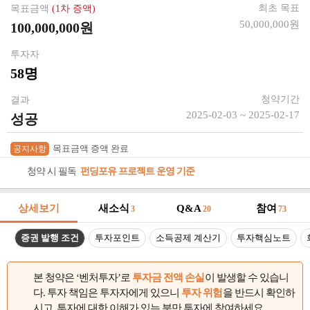
최초 목표
목표금액
(1차 증액)
50,000,000원
100,000,000원
투자자
58명
청약기간
결과
2025-02-03 ~ 2025-02-17
성공
목표금액 증액 완료
공지사항
청약 시 필독
펀딩포유 프로젝트 운영 기준
상세보기
새소식
Q&A
참여
3
20
73
증권 발행 조건
투자포인트
소득공제 계산기
투자핵심노트
본 청약은 ‘벤처투자’로
투자금 전액 손실
이 발생할 수 있습니
다. 투자 책임은 투자자에게 있으니
투자 위험
을 반드시 확인하
시고, 투자에 대한 이해가 있는 분만 투자에 참여하세요.