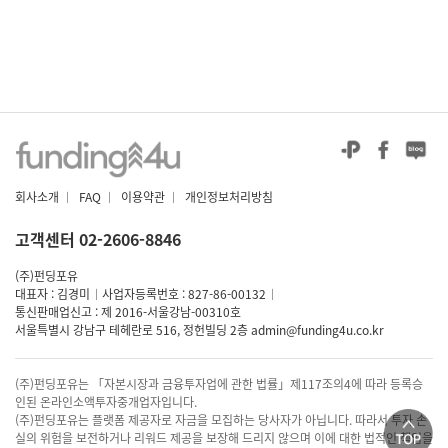
회사소개
|
FAQ
|
이용약관
|
개인정보처리방침
고객센터 02-2606-8846
(주)펀딩포유
대표자 : 김경미
|
사업자등록번호 : 827-86-00132
|
통신판매업신고 : 제 2016-서울강남-00310호
서울특별시 강남구 테헤란로 516, 정헌빌딩 2층
admin@funding4u.co.kr
(주)펀딩포유는 「자본시장과 금융투자업에 관한 법률」제117조의4에 따라 등록승
인된 온라인소액투자중개업자입니다.
(주)펀딩포유는 플랫폼 제공자로 자금을 모집하는 당사자가 아닙니다. 따라서 투자 손
실의 위험을 보전하거나 리워드 제공을 보장해 드리지 않으며 이에 대한 법적인 책임을