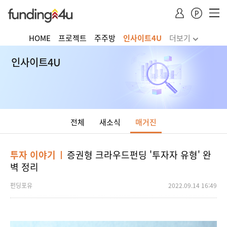
HOME
프로젝트
주주방
인사이트4U
더보기
주식거래
투자하기
청약·소득공제 안내
인사이트4U
Dropdown trigger
...
전체
새소식
매거진
투자 이야기
증권형 크라우드펀딩 '투자자 유형' 완
벽 정리
펀딩포유
2022.09.14 16:49